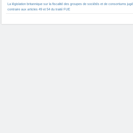
La législation britannique sur la fiscalité des groupes de sociétés et de consortiums jug
contraire aux articles 49 et 54 du traité FUE