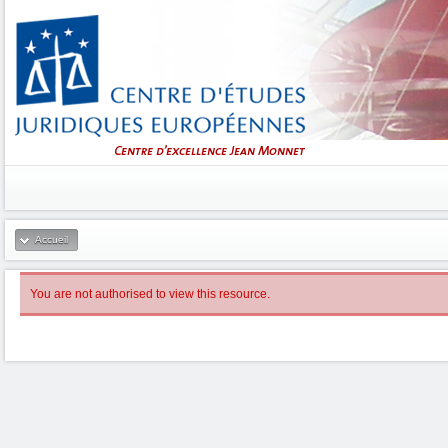
Accueil
You are not authorised to view this resource.