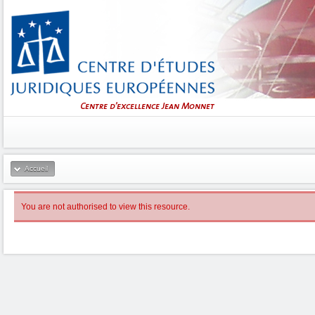
Accueil
You are not authorised to view this resource.