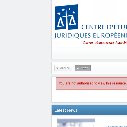
Accueil
News
You are not authorised to view this resource.
Latest
News