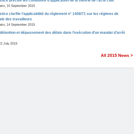
tice précise les conditions d’application de la théorie de l’acte clair
airo
,
15 September 2015
stice clarifie l’applicabilité du règlement n° 1408/71 sur les régimes de
ale des travailleurs
airo
,
14 September 2015
détention et dépassement des délais dans l’exécution d’un mandat d’arrêt
22 July 2015
All 2015 News >