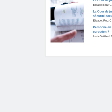
La Cour de jus
Elisabet Ruiz C
La Cour de ju
sécurité soci
Elisabet Ruiz C
Personne en 
européen ?
Lucie Vetillard
,