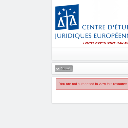
Accueil
You are not authorised to view this resource.