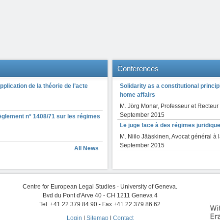
Conferences
plication de la théorie de l’acte
Solidarity as a constitutional princi
home affairs
M. Jörg Monar, Professeur et Recteu
September 2015
u règlement n° 1408/71 sur les régimes
Le juge face à des régimes juridique
M. Niilo Jääskinen, Avocat général à 
September 2015
All News
Centre for European Legal Studies - University of Geneva.
Bvd du Pont d'Arve 40 - CH 1211 Geneva 4
Tel. +41 22 379 84 90 - Fax +41 22 379 86 62
Login
|
Sitemap
|
Contact