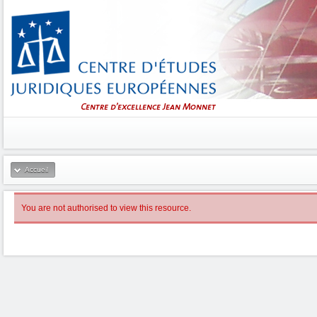
Accueil
You are not authorised to view this resource.